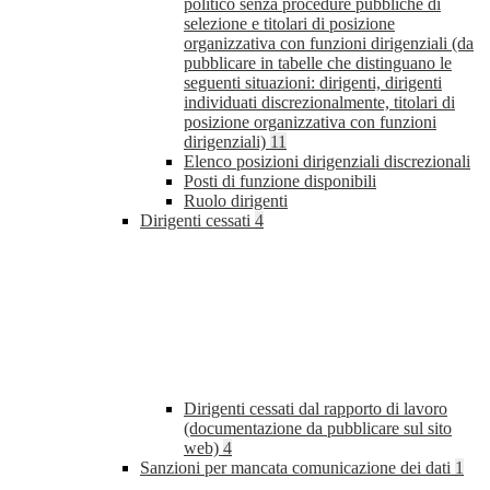
politico senza procedure pubbliche di
selezione e titolari di posizione
organizzativa con funzioni dirigenziali (da
pubblicare in tabelle che distinguano le
seguenti situazioni: dirigenti, dirigenti
individuati discrezionalmente, titolari di
posizione organizzativa con funzioni
dirigenziali)
11
Elenco posizioni dirigenziali discrezionali
Posti di funzione disponibili
Ruolo dirigenti
Dirigenti cessati
4
Dirigenti cessati dal rapporto di lavoro
(documentazione da pubblicare sul sito
web)
4
Sanzioni per mancata comunicazione dei dati
1