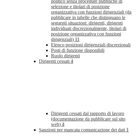
politico senza procedure pubbliche di
selezione e titolari di posizione
organizzativa con funzioni dirigenziali (da
pubblicare in tabelle che distinguano le
seguenti situazioni: dirigenti, dirigenti
individuati discrezionalmente, titolari di
posizione organizzativa con funzioni
dirigenziali)
11
Elenco posizioni dirigenziali discrezionali
Posti di funzione disponibili
Ruolo dirigenti
Dirigenti cessati
4
Dirigenti cessati dal rapporto di lavoro
(documentazione da pubblicare sul sito
web)
4
Sanzioni per mancata comunicazione dei dati
1