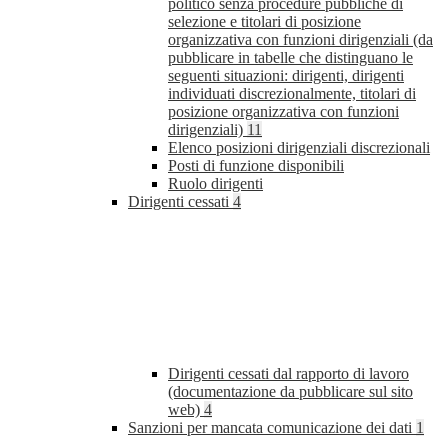
politico senza procedure pubbliche di
selezione e titolari di posizione
organizzativa con funzioni dirigenziali (da
pubblicare in tabelle che distinguano le
seguenti situazioni: dirigenti, dirigenti
individuati discrezionalmente, titolari di
posizione organizzativa con funzioni
dirigenziali)
11
Elenco posizioni dirigenziali discrezionali
Posti di funzione disponibili
Ruolo dirigenti
Dirigenti cessati
4
Dirigenti cessati dal rapporto di lavoro
(documentazione da pubblicare sul sito
web)
4
Sanzioni per mancata comunicazione dei dati
1