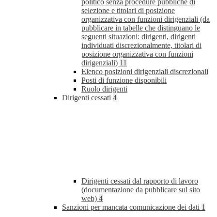
politico senza procedure pubbliche di
selezione e titolari di posizione
organizzativa con funzioni dirigenziali (da
pubblicare in tabelle che distinguano le
seguenti situazioni: dirigenti, dirigenti
individuati discrezionalmente, titolari di
posizione organizzativa con funzioni
dirigenziali)
11
Elenco posizioni dirigenziali discrezionali
Posti di funzione disponibili
Ruolo dirigenti
Dirigenti cessati
4
Dirigenti cessati dal rapporto di lavoro
(documentazione da pubblicare sul sito
web)
4
Sanzioni per mancata comunicazione dei dati
1