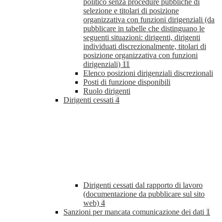
politico senza procedure pubbliche di
selezione e titolari di posizione
organizzativa con funzioni dirigenziali (da
pubblicare in tabelle che distinguano le
seguenti situazioni: dirigenti, dirigenti
individuati discrezionalmente, titolari di
posizione organizzativa con funzioni
dirigenziali)
11
Elenco posizioni dirigenziali discrezionali
Posti di funzione disponibili
Ruolo dirigenti
Dirigenti cessati
4
Dirigenti cessati dal rapporto di lavoro
(documentazione da pubblicare sul sito
web)
4
Sanzioni per mancata comunicazione dei dati
1