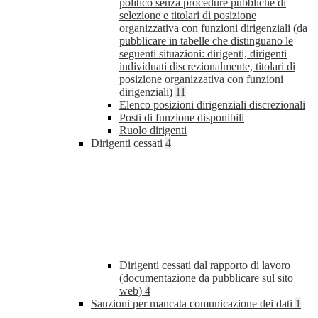
politico senza procedure pubbliche di
selezione e titolari di posizione
organizzativa con funzioni dirigenziali (da
pubblicare in tabelle che distinguano le
seguenti situazioni: dirigenti, dirigenti
individuati discrezionalmente, titolari di
posizione organizzativa con funzioni
dirigenziali)
11
Elenco posizioni dirigenziali discrezionali
Posti di funzione disponibili
Ruolo dirigenti
Dirigenti cessati
4
Dirigenti cessati dal rapporto di lavoro
(documentazione da pubblicare sul sito
web)
4
Sanzioni per mancata comunicazione dei dati
1