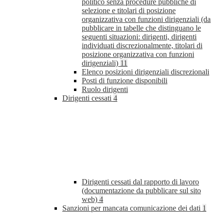
politico senza procedure pubbliche di
selezione e titolari di posizione
organizzativa con funzioni dirigenziali (da
pubblicare in tabelle che distinguano le
seguenti situazioni: dirigenti, dirigenti
individuati discrezionalmente, titolari di
posizione organizzativa con funzioni
dirigenziali)
11
Elenco posizioni dirigenziali discrezionali
Posti di funzione disponibili
Ruolo dirigenti
Dirigenti cessati
4
Dirigenti cessati dal rapporto di lavoro
(documentazione da pubblicare sul sito
web)
4
Sanzioni per mancata comunicazione dei dati
1