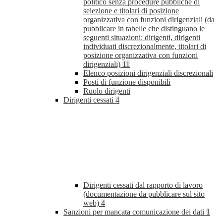
politico senza procedure pubbliche di
selezione e titolari di posizione
organizzativa con funzioni dirigenziali (da
pubblicare in tabelle che distinguano le
seguenti situazioni: dirigenti, dirigenti
individuati discrezionalmente, titolari di
posizione organizzativa con funzioni
dirigenziali)
11
Elenco posizioni dirigenziali discrezionali
Posti di funzione disponibili
Ruolo dirigenti
Dirigenti cessati
4
Dirigenti cessati dal rapporto di lavoro
(documentazione da pubblicare sul sito
web)
4
Sanzioni per mancata comunicazione dei dati
1