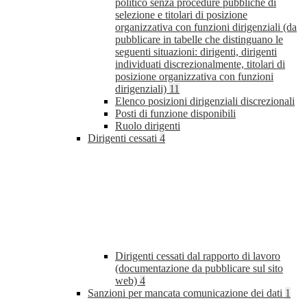
politico senza procedure pubbliche di
selezione e titolari di posizione
organizzativa con funzioni dirigenziali (da
pubblicare in tabelle che distinguano le
seguenti situazioni: dirigenti, dirigenti
individuati discrezionalmente, titolari di
posizione organizzativa con funzioni
dirigenziali)
11
Elenco posizioni dirigenziali discrezionali
Posti di funzione disponibili
Ruolo dirigenti
Dirigenti cessati
4
Dirigenti cessati dal rapporto di lavoro
(documentazione da pubblicare sul sito
web)
4
Sanzioni per mancata comunicazione dei dati
1