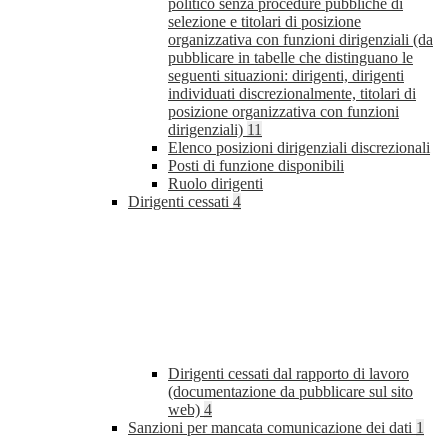
politico senza procedure pubbliche di
selezione e titolari di posizione
organizzativa con funzioni dirigenziali (da
pubblicare in tabelle che distinguano le
seguenti situazioni: dirigenti, dirigenti
individuati discrezionalmente, titolari di
posizione organizzativa con funzioni
dirigenziali)
11
Elenco posizioni dirigenziali discrezionali
Posti di funzione disponibili
Ruolo dirigenti
Dirigenti cessati
4
Dirigenti cessati dal rapporto di lavoro
(documentazione da pubblicare sul sito
web)
4
Sanzioni per mancata comunicazione dei dati
1