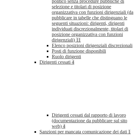
politico senza procedure pubbliche di
selezione e titolari di posizione
organizzativa con funzioni dirigenziali (da
pubblicare in tabelle che distinguano le
seguenti situazioni: dirigenti, dirigenti
individuati discrezionalmente, titolari di
posizione organizzativa con funzioni
dirigenziali)
11
Elenco posizioni dirigenziali discrezionali
Posti di funzione disponibili
Ruolo dirigenti
Dirigenti cessati
4
Dirigenti cessati dal rapporto di lavoro
(documentazione da pubblicare sul sito
web)
4
Sanzioni per mancata comunicazione dei dati
1