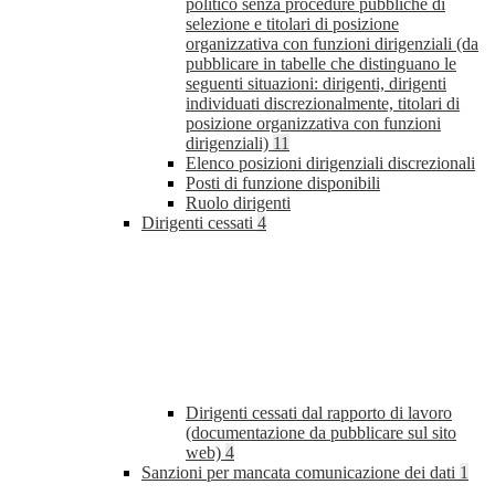
politico senza procedure pubbliche di
selezione e titolari di posizione
organizzativa con funzioni dirigenziali (da
pubblicare in tabelle che distinguano le
seguenti situazioni: dirigenti, dirigenti
individuati discrezionalmente, titolari di
posizione organizzativa con funzioni
dirigenziali)
11
Elenco posizioni dirigenziali discrezionali
Posti di funzione disponibili
Ruolo dirigenti
Dirigenti cessati
4
Dirigenti cessati dal rapporto di lavoro
(documentazione da pubblicare sul sito
web)
4
Sanzioni per mancata comunicazione dei dati
1