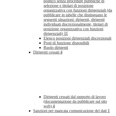
politico senza procedure pubbliche di
selezione e titolari di posizione
organizzativa con funzioni dirigenziali (da
pubblicare in tabelle che distinguano le
seguenti situazioni: dirigenti, dirigenti
individuati discrezionalmente, titolari di
posizione organizzativa con funzioni
dirigenziali)
11
Elenco posizioni dirigenziali discrezionali
Posti di funzione disponibili
Ruolo dirigenti
Dirigenti cessati
4
Dirigenti cessati dal rapporto di lavoro
(documentazione da pubblicare sul sito
web)
4
Sanzioni per mancata comunicazione dei dati
1