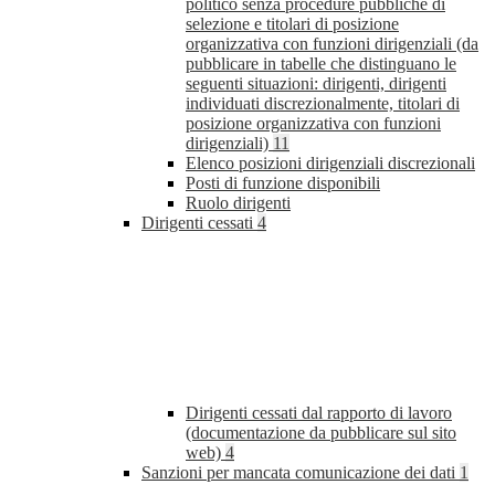
politico senza procedure pubbliche di
selezione e titolari di posizione
organizzativa con funzioni dirigenziali (da
pubblicare in tabelle che distinguano le
seguenti situazioni: dirigenti, dirigenti
individuati discrezionalmente, titolari di
posizione organizzativa con funzioni
dirigenziali)
11
Elenco posizioni dirigenziali discrezionali
Posti di funzione disponibili
Ruolo dirigenti
Dirigenti cessati
4
Dirigenti cessati dal rapporto di lavoro
(documentazione da pubblicare sul sito
web)
4
Sanzioni per mancata comunicazione dei dati
1