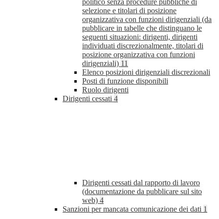
politico senza procedure pubbliche di
selezione e titolari di posizione
organizzativa con funzioni dirigenziali (da
pubblicare in tabelle che distinguano le
seguenti situazioni: dirigenti, dirigenti
individuati discrezionalmente, titolari di
posizione organizzativa con funzioni
dirigenziali)
11
Elenco posizioni dirigenziali discrezionali
Posti di funzione disponibili
Ruolo dirigenti
Dirigenti cessati
4
Dirigenti cessati dal rapporto di lavoro
(documentazione da pubblicare sul sito
web)
4
Sanzioni per mancata comunicazione dei dati
1