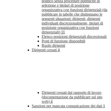
politico senza procedure pubbliche di
selezione e titolari di posizione
organizzativa con funzioni dirigenziali (da
pubblicare in tabelle che distinguano le
seguenti situazioni: dirigenti, dirigenti
individuati discrezionalmente, titolari di
posizione organizzativa con funzioni
dirigenziali)
11
Elenco posizioni dirigenziali discrezionali
Posti di funzione disponibili
Ruolo dirigenti
Dirigenti cessati
4
Dirigenti cessati dal rapporto di lavoro
(documentazione da pubblicare sul sito
web)
4
Sanzioni per mancata comunicazione dei dati
1