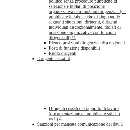
politico senza procedure pubbliche di
selezione e titolari di posizione
organizzativa con funzioni dirigenziali (da
pubblicare in tabelle che distinguano le
seguenti situazioni: dirigenti, dirigenti
individuati discrezionalmente, titolari di
posizione organizzativa con funzioni
dirigenziali)
11
Elenco posizioni dirigenziali discrezionali
Posti di funzione disponibili
Ruolo dirigenti
Dirigenti cessati
4
Dirigenti cessati dal rapporto di lavoro
(documentazione da pubblicare sul sito
web)
4
Sanzioni per mancata comunicazione dei dati
1