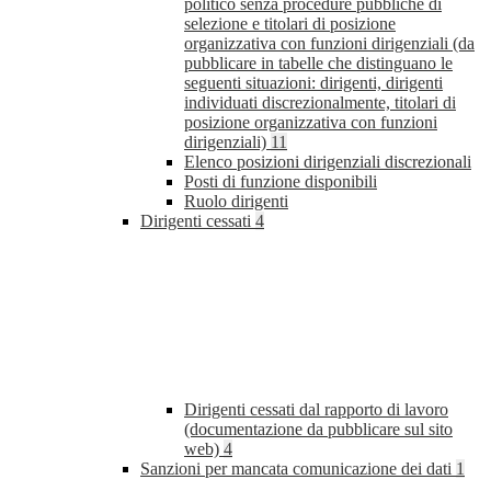
politico senza procedure pubbliche di
selezione e titolari di posizione
organizzativa con funzioni dirigenziali (da
pubblicare in tabelle che distinguano le
seguenti situazioni: dirigenti, dirigenti
individuati discrezionalmente, titolari di
posizione organizzativa con funzioni
dirigenziali)
11
Elenco posizioni dirigenziali discrezionali
Posti di funzione disponibili
Ruolo dirigenti
Dirigenti cessati
4
Dirigenti cessati dal rapporto di lavoro
(documentazione da pubblicare sul sito
web)
4
Sanzioni per mancata comunicazione dei dati
1