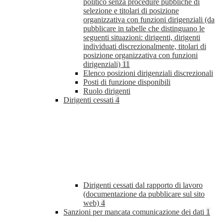
politico senza procedure pubbliche di
selezione e titolari di posizione
organizzativa con funzioni dirigenziali (da
pubblicare in tabelle che distinguano le
seguenti situazioni: dirigenti, dirigenti
individuati discrezionalmente, titolari di
posizione organizzativa con funzioni
dirigenziali)
11
Elenco posizioni dirigenziali discrezionali
Posti di funzione disponibili
Ruolo dirigenti
Dirigenti cessati
4
Dirigenti cessati dal rapporto di lavoro
(documentazione da pubblicare sul sito
web)
4
Sanzioni per mancata comunicazione dei dati
1