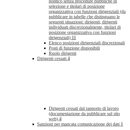
politico senza procedure pubbliche di
selezione e titolari di posizione
organizzativa con funzioni dirigenziali (da
pubblicare in tabelle che distinguano le
seguenti situazioni: dirigenti, dirigenti
individuati discrezionalmente, titolari di
posizione organizzativa con funzioni
dirigenziali)
11
Elenco posizioni dirigenziali discrezionali
Posti di funzione disponibili
Ruolo dirigenti
Dirigenti cessati
4
Dirigenti cessati dal rapporto di lavoro
(documentazione da pubblicare sul sito
web)
4
Sanzioni per mancata comunicazione dei dati
1