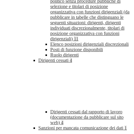
politico senza procedure pubbliche di
selezione e titolari di posizione
organizzativa con funzioni dirigenziali (da
pubblicare in tabelle che distinguano le
seguenti situazioni: dirigenti, dirigenti
individuati discrezionalmente, titolari di
posizione organizzativa con funzioni
dirigenziali)
11
Elenco posizioni dirigenziali discrezionali
Posti di funzione disponibili
Ruolo dirigenti
Dirigenti cessati
4
Dirigenti cessati dal rapporto di lavoro
(documentazione da pubblicare sul sito
web)
4
Sanzioni per mancata comunicazione dei dati
1