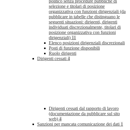
politico senza procedure pubbliche di
selezione e titolari di posizione
organizzativa con funzioni dirigenziali (da
pubblicare in tabelle che distinguano le
seguenti situazioni: dirigenti, dirigenti
individuati discrezionalmente, titolari di
posizione organizzativa con funzioni
dirigenziali)
11
Elenco posizioni dirigenziali discrezionali
Posti di funzione disponibili
Ruolo dirigenti
Dirigenti cessati
4
Dirigenti cessati dal rapporto di lavoro
(documentazione da pubblicare sul sito
web)
4
Sanzioni per mancata comunicazione dei dati
1