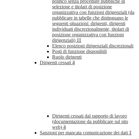
politico senza procedure pubbliche di
selezione e titolari di posizione
organizzativa con funzioni dirigenziali (da
pubblicare in tabelle che distinguano le
seguenti situazioni: dirigenti, dirigenti
individuati discrezionalmente, titolari di
posizione organizzativa con funzioni
dirigenziali)
11
Elenco posizioni dirigenziali discrezionali
Posti di funzione disponibili
Ruolo dirigenti
Dirigenti cessati
4
Dirigenti cessati dal rapporto di lavoro
(documentazione da pubblicare sul sito
web)
4
Sanzioni per mancata comunicazione dei dati
1