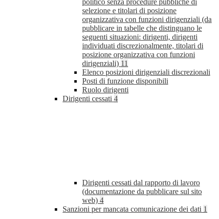
politico senza procedure pubbliche di
selezione e titolari di posizione
organizzativa con funzioni dirigenziali (da
pubblicare in tabelle che distinguano le
seguenti situazioni: dirigenti, dirigenti
individuati discrezionalmente, titolari di
posizione organizzativa con funzioni
dirigenziali)
11
Elenco posizioni dirigenziali discrezionali
Posti di funzione disponibili
Ruolo dirigenti
Dirigenti cessati
4
Dirigenti cessati dal rapporto di lavoro
(documentazione da pubblicare sul sito
web)
4
Sanzioni per mancata comunicazione dei dati
1