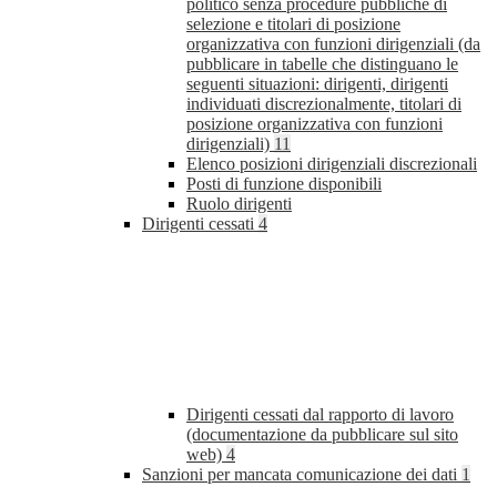
politico senza procedure pubbliche di
selezione e titolari di posizione
organizzativa con funzioni dirigenziali (da
pubblicare in tabelle che distinguano le
seguenti situazioni: dirigenti, dirigenti
individuati discrezionalmente, titolari di
posizione organizzativa con funzioni
dirigenziali)
11
Elenco posizioni dirigenziali discrezionali
Posti di funzione disponibili
Ruolo dirigenti
Dirigenti cessati
4
Dirigenti cessati dal rapporto di lavoro
(documentazione da pubblicare sul sito
web)
4
Sanzioni per mancata comunicazione dei dati
1